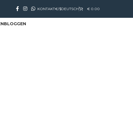
KONTAKT
€/$
DEUTSCH
€
0.00
EN
BLOGGEN