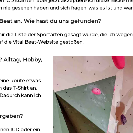
ICD starrten, aber jetzt akzeptiere ich diese Blicke me
ch nie gesehen haben und sich fragen, was es ist und wa
l Beat an. Wie hast du uns gefunden?
 mir die Liste der Sportarten gesagt wurde, die ich weg
uf die Vital Beat-Website gestoßen.
 Alltag, Hobby,
 eine Route etwas
h das T-Shirt an.
 Dadurch kann ich
ergeben?
inen ICD oder ein