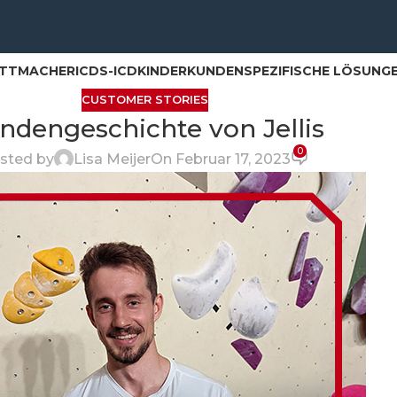
ITTMACHER
ICD
S-ICD
KINDER
KUNDENSPEZIFISCHE LÖSUNG
CUSTOMER STORIES
ndengeschichte von Jellis
0
sted by
Lisa Meijer
On Februar 17, 2023