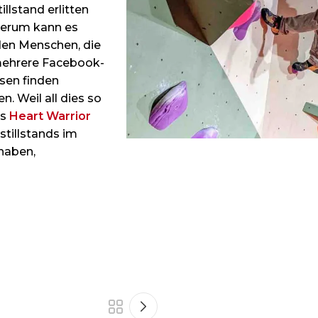
llstand erlitten
herum kann es
den Menschen, die
 mehrere Facebook-
sen finden
. Weil all dies so
as
Heart Warrior
tillstands im
 haben,