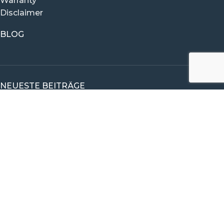
Warranty
Disclaimer
BLOG
NEUESTE BEITRÄGE
Kundengeschichte von Mikkel
Kundengeschichte von Philip
Kundengeschichte von Jellis
Kundengeschichte von Agnes
Kundengeschichte von Margo
CONTACT VITAL BEAT
Das Vital Beat Team würde sich freuen, von Ihnen zu
hören.